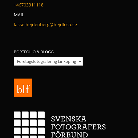
+46703311118
MAIL
lasse.hejdenberg@hejdlosa.se
PORTFOLIO & BLOGG
Portfolio
&
Blogg