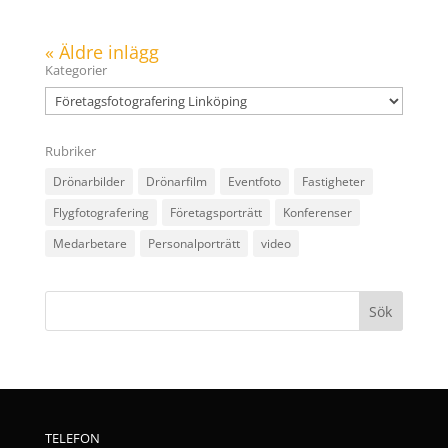
« Äldre inlägg
Kategorier
Kategorier
Rubriker
Drönarbilder
Drönarfilm
Eventfoto
Fastigheter
Flygfotografering
Företagsporträtt
Konferenser
Medarbetare
Personalporträtt
video
TELEFON