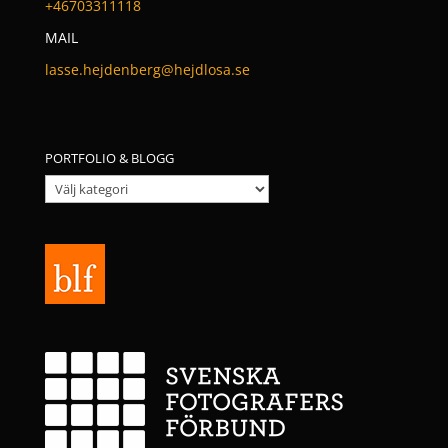
+46703311118
MAIL
lasse.hejdenberg@hejdlosa.se
PORTFOLIO & BLOGG
Portfolio
&
Blogg