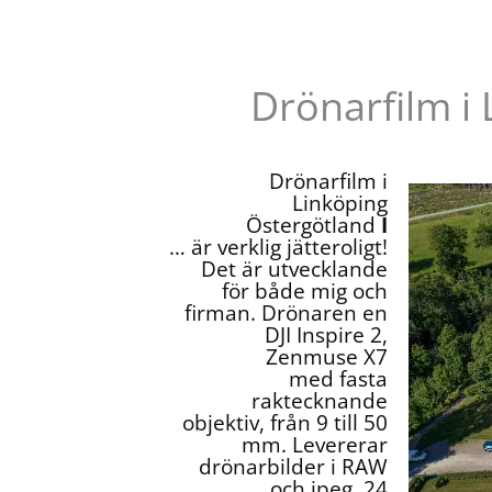
Drönarfilm i
Drönarfilm i
Linköping
Östergötland
I
… är verklig jätteroligt!
Det är utvecklande
för både mig och
firman. Drönaren en
DJI Inspire 2,
Zenmuse X7
med fasta
raktecknande
objektiv, från 9 till 50
mm. Levererar
drönarbilder i RAW
och jpeg, 24