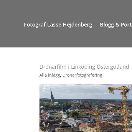
Fotograf Lasse Hejdenberg
Blogg & Port
Drönarfilm i Linköping Östergötland
Alla inlägg
,
Drönarfotografering