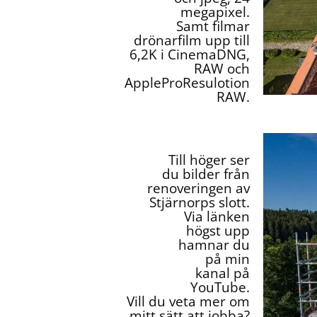
megapixel.
Samt filmar
drönarfilm upp till
6,2K i CinemaDNG,
RAW och
AppleProResulotion
RAW.
Till höger ser
du bilder från
renoveringen av
Stjärnorps slott.
Via länken
högst upp
hamnar du
på min
kanal på
YouTube.
Vill du veta mer om
mitt sätt att jobba?